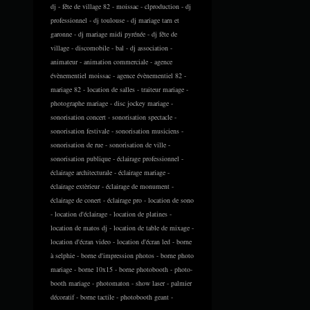
dj - fête de village 82 - moissac - clproduction - dj
professionnel - dj toulouse - dj mariage tarn et
garonne - dj mariage midi pyrénée - dj fête de
village - discomobile - bal - dj association -
animateur - animation commerciale - agence
évènementiel moissac - agence évènementiel 82 -
mariage 82 - location de salles - traiteur mariage -
photographe mariage - disc jockey mariage -
sonorisation concert - sonorisation spectacle -
sonorisation festivale - sonorisation musiciens -
sonorisation de rue - sonorisation de ville -
sonorisation publique - éclairage professionnel -
éclairage architecturale - éclairage mariage -
éclairage extèrieur - éclairage de monument -
éclairage de conert - éclairage pro - location de sono
- location d'éclairage - location de platines -
location de matos dj - location de table de mixage -
location d'écran video - location d'écran led - borne
à selphie - borne d'impression photos - borne photo
mariage - borne 10x15 - borne photobooth - photo-
booth mariage - photomaton - show laser - palmier
décoratif - borne tactile - photobooth geant -