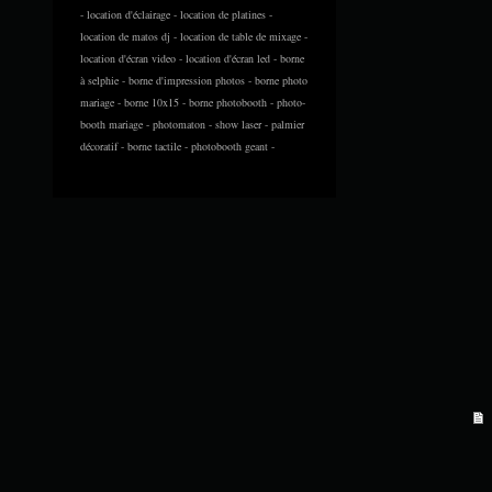
- location d'éclairage - location de platines -
location de matos dj - location de table de mixage -
location d'écran video - location d'écran led - borne
à selphie - borne d'impression photos - borne photo
mariage - borne 10x15 - borne photobooth - photo-
booth mariage - photomaton - show laser - palmier
décoratif - borne tactile - photobooth geant -