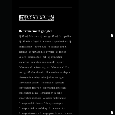
Référencement google:
dj 82 - dj Moissac - dj mariage 82 - dj 31 - podium
dj - fête de village 82 - moissac - clproduction - dj
professionnel - dj toulouse - dj mariage tarn et
garonne - dj mariage midi pyrénée - dj fête de
village - discomobile - bal - dj association -
animateur - animation commerciale - agence
évènementiel moissac - agence évènementiel 82 -
mariage 82 - location de salles - traiteur mariage -
photographe mariage - disc jockey mariage -
sonorisation concert - sonorisation spectacle -
sonorisation festivale - sonorisation musiciens -
sonorisation de rue - sonorisation de ville -
sonorisation publique - éclairage professionnel -
éclairage architecturale - éclairage mariage -
éclairage extèrieur - éclairage de monument -
éclairage de conert - éclairage pro - location de sono