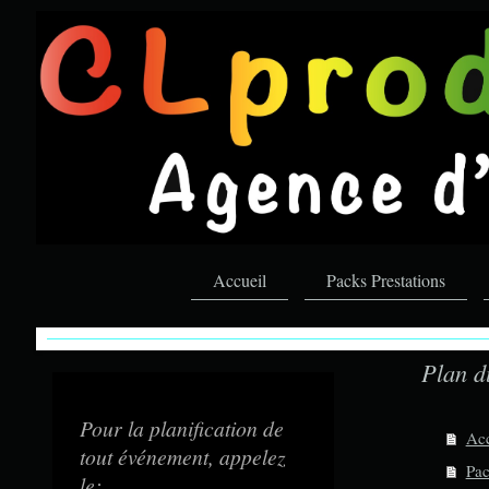
Accueil
Packs Prestations
CLproduction.fr
Plan d
votre partenaire évènementiel
Pour la planification de
Acc
tout événement, appelez
Pac
le: