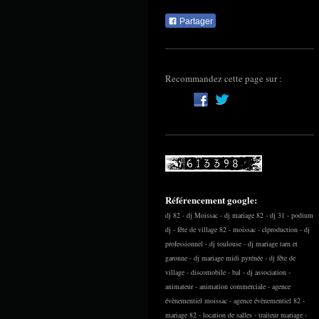
Partager
Recommandez cette page sur :
Référencement google:
dj 82 - dj Moissac - dj mariage 82 - dj 31 - podium
dj - fête de village 82 - moissac - clproduction - dj
professionnel - dj toulouse - dj mariage tarn et
garonne - dj mariage midi pyrénée - dj fête de
village - discomobile - bal - dj association -
animateur - animation commerciale - agence
évènementiel moissac - agence évènementiel 82 -
mariage 82 - location de salles - traiteur mariage -