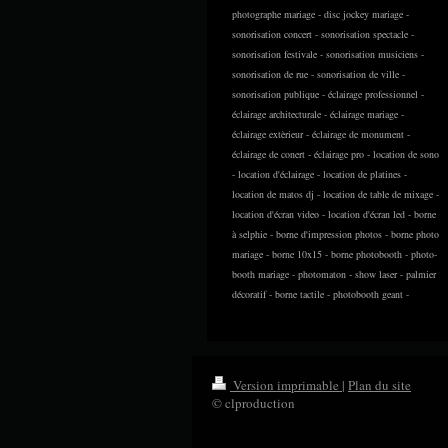
photographe mariage - disc jockey mariage -
sonorisation concert - sonorisation spectacle -
sonorisation festivale - sonorisation musiciens -
sonorisation de rue - sonorisation de ville -
sonorisation publique - éclairage professionnel -
éclairage architecturale - éclairage mariage -
éclairage extèrieur - éclairage de monument -
éclairage de conert - éclairage pro - location de sono
- location d'éclairage - location de platines -
location de matos dj - location de table de mixage -
location d'écran video - location d'écran led - borne
à selphie - borne d'impression photos - borne photo
mariage - borne 10x15 - borne photobooth - photo-
booth mariage - photomaton - show laser - palmier
décoratif - borne tactile - photobooth geant -
Version imprimable
|
Plan du site
© clproduction