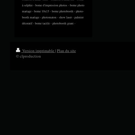
à selphie - borne d'impression photos - borne photo
mariage - borne 10x15 - borne photobooth - photo-
booth mariage - photomaton - show laser - palmier
décoratif - borne tactile - photobooth geant -
Version imprimable
|
Plan du site
© clproduction