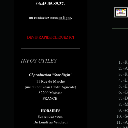
06.45.35.89.37.
ou contactez-nous
.
en ligne
DEVIS RAPIDE CLIQUEZ ICI
INFOS UTILES
-R
-A
-R
CLproduction "Star Night"
-L
11 Rue du Marché
-E
(rue du nouveau Crédit Agricole)
-G
82200 Moissac
-D
FRANCE
-M
-s
HORAIRES
-S
Sur rendez vous.
-A
Du Lundi au Vendredi
Mi