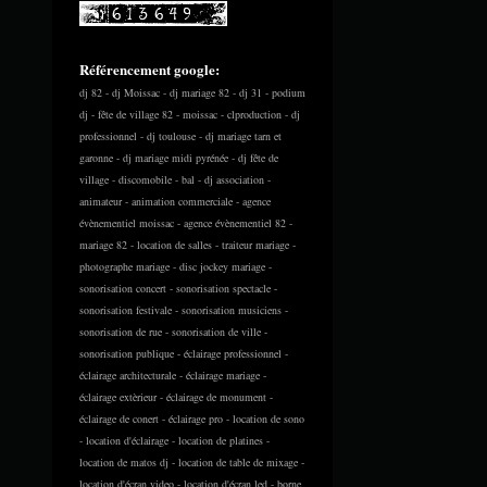
Référencement google:
dj 82 - dj Moissac - dj mariage 82 - dj 31 - podium
dj - fête de village 82 - moissac - clproduction - dj
professionnel - dj toulouse - dj mariage tarn et
garonne - dj mariage midi pyrénée - dj fête de
village - discomobile - bal - dj association -
animateur - animation commerciale - agence
évènementiel moissac - agence évènementiel 82 -
mariage 82 - location de salles - traiteur mariage -
photographe mariage - disc jockey mariage -
sonorisation concert - sonorisation spectacle -
sonorisation festivale - sonorisation musiciens -
sonorisation de rue - sonorisation de ville -
sonorisation publique - éclairage professionnel -
éclairage architecturale - éclairage mariage -
éclairage extèrieur - éclairage de monument -
éclairage de conert - éclairage pro - location de sono
- location d'éclairage - location de platines -
location de matos dj - location de table de mixage -
location d'écran video - location d'écran led - borne