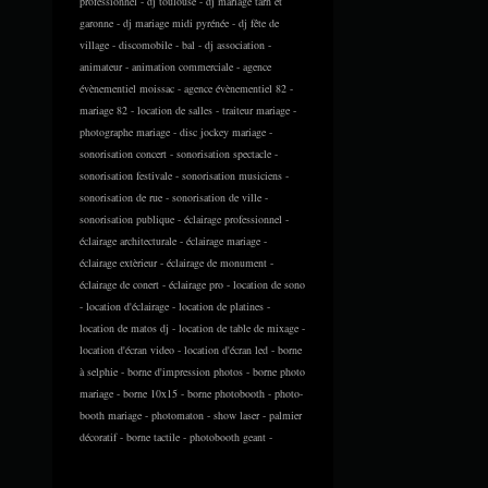
professionnel - dj toulouse - dj mariage tarn et
garonne - dj mariage midi pyrénée - dj fête de
village - discomobile - bal - dj association -
animateur - animation commerciale - agence
évènementiel moissac - agence évènementiel 82 -
mariage 82 - location de salles - traiteur mariage -
photographe mariage - disc jockey mariage -
sonorisation concert - sonorisation spectacle -
sonorisation festivale - sonorisation musiciens -
sonorisation de rue - sonorisation de ville -
sonorisation publique - éclairage professionnel -
éclairage architecturale - éclairage mariage -
éclairage extèrieur - éclairage de monument -
éclairage de conert - éclairage pro - location de sono
- location d'éclairage - location de platines -
location de matos dj - location de table de mixage -
location d'écran video - location d'écran led - borne
à selphie - borne d'impression photos - borne photo
mariage - borne 10x15 - borne photobooth - photo-
booth mariage - photomaton - show laser - palmier
décoratif - borne tactile - photobooth geant -