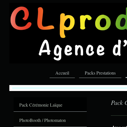
Accueil
Packs Prestations
CLproduction.fr
votre partenaire évènementiel
Pack 
Pack Cérémonie Laïque
PhotoBooth / Photomaton